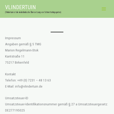
Zum
VLINDERTUIN
Inhalt
(Vlindertuin ist die niederländische Übersetzung von Schmetterlingsgarten)
springen
Impressum
Angaben gemäß § 5 TMG
Marion Regelmann-Stok
Kantstraße 11
75217 Birkenfeld
Kontakt
Telefon: +49 (0) 7231 – 48 13 63
E-Mail: info@vlindertuin.de
Umsatzsteuer-ID
Umsatzsteuer-Identifikationsnummer gemäß § 27 a Umsatzsteuergesetz:
DE277195025